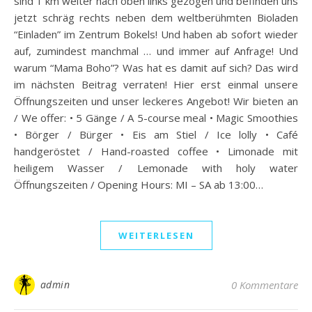
sind 1 km weiter nach oben links gezogen und befinden uns
jetzt schräg rechts neben dem weltberühmten Bioladen
“Einladen” im Zentrum Bokels! Und haben ab sofort wieder
auf, zumindest manchmal … und immer auf Anfrage! Und
warum “Mama Boho”? Was hat es damit auf sich? Das wird
im nächsten Beitrag verraten! Hier erst einmal unsere
Öffnungszeiten und unser leckeres Angebot! Wir bieten an
/ We offer: • 5 Gänge / A 5-course meal • Magic Smoothies
• Börger / Bürger • Eis am Stiel / Ice lolly • Café
handgeröstet / Hand-roasted coffee • Limonade mit
heiligem Wasser / Lemonade with holy water
Öffnungszeiten / Opening Hours: MI – SA ab 13:00…
WEITERLESEN
admin
0 Kommentare