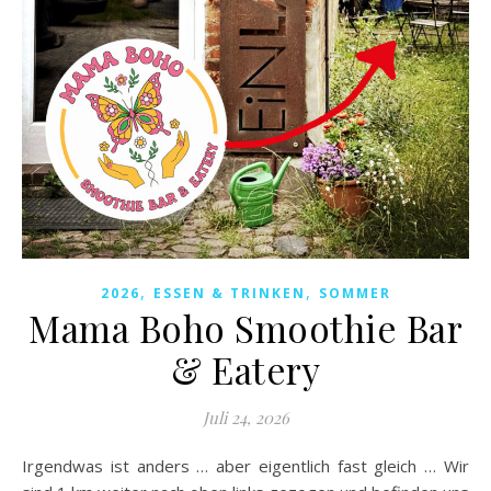
,
,
2026
ESSEN & TRINKEN
SOMMER
Mama Boho Smoothie Bar
& Eatery
Juli 24, 2026
Irgendwas ist anders … aber eigentlich fast gleich … Wir