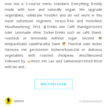
now has a 5-course menu standard. Everything freshly
made with love and naturally vegan. We upgrade
vegetables, celebrate FoodArt and do not work in this
meat substitute segment, stress-free and motiv8ed.
Mouthwatering: First
Drinks wie Café (handgeröstet)
oder Limonade ohne Zucker.Drinks such as café (hand-
roasted) or lemonade without sugar. Second
AntipastiSalat saladParatha Dann
ThenDal oder lecker
Gemüse mit gerösteten Kichererbsen.Dal or delicious
vegetables with roasted chickpeas. Anschliessend
Followed by
Rösti mit Lax und Sahnemeerrettich.Rösti
with lax and…
WEITERLESEN
admin
0 Kommentare