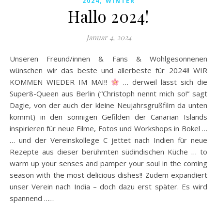
,
2024
WINTER
Hallo 2024!
Januar 4, 2024
Unseren Freund/innen & Fans & Wohlgesonnenen
wünschen wir das beste und allerbeste für 2024!! WIR
KOMMEN WIEDER IM MAI!!
… derweil lässt sich die
Super8-Queen aus Berlin (“Christoph nennt mich so!” sagt
Dagie, von der auch der kleine Neujahrsgrußfilm da unten
kommt) in den sonnigen Gefilden der Canarian Islands
inspirieren für neue Filme, Fotos und Workshops in Bokel …
… und der Vereinskollege C jettet nach Indien für neue
Rezepte aus dieser berühmten südindischen Küche … to
warm up your senses and pamper your soul in the coming
season with the most delicious dishes!! Zudem expandiert
unser Verein nach India – doch dazu erst später. Es wird
spannend ……