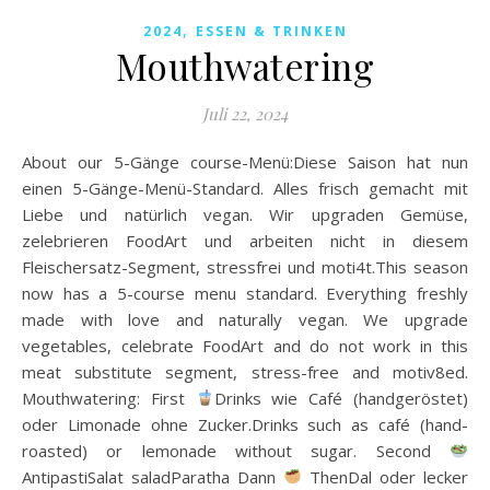
,
2024
ESSEN & TRINKEN
Mouthwatering
Juli 22, 2024
About our 5-Gänge course-Menü:Diese Saison hat nun
einen 5-Gänge-Menü-Standard. Alles frisch gemacht mit
Liebe und natürlich vegan. Wir upgraden Gemüse,
zelebrieren FoodArt und arbeiten nicht in diesem
Fleischersatz-Segment, stressfrei und moti4t.This season
now has a 5-course menu standard. Everything freshly
made with love and naturally vegan. We upgrade
vegetables, celebrate FoodArt and do not work in this
meat substitute segment, stress-free and motiv8ed.
Mouthwatering: First
Drinks wie Café (handgeröstet)
oder Limonade ohne Zucker.Drinks such as café (hand-
roasted) or lemonade without sugar. Second
AntipastiSalat saladParatha Dann
ThenDal oder lecker